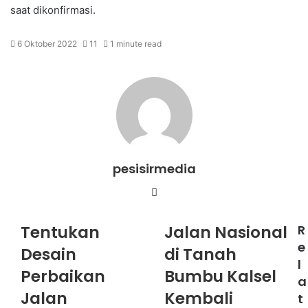
saat dikonfirmasi.
6 Oktober 2022
11
1 minute read
pesisirmedia
Website
Tentukan
Jalan Nasional
R
e
Desain
di Tanah
l
Perbaikan
Bumbu Kalsel
a
Jalan
Kembali
t