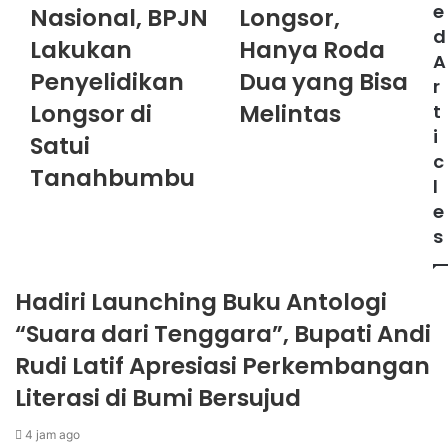
e
Nasional, BPJN
Longsor,
d
Lakukan
Hanya Roda
A
Penyelidikan
Dua yang Bisa
r
Longsor di
Melintas
t
i
Satui
c
Tanahbumbu
l
e
s
Hadiri Launching Buku Antologi
“Suara dari Tenggara”, Bupati Andi
Rudi Latif Apresiasi Perkembangan
Literasi di Bumi Bersujud
4 jam ago