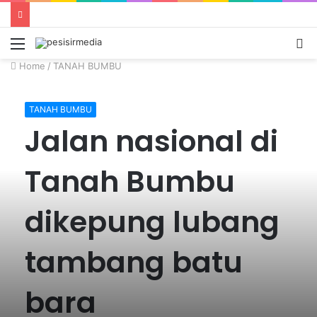
Menu
S
fo
Home
/
TANAH BUMBU
TANAH BUMBU
Jalan nasional di
Tanah Bumbu
dikepung lubang
tambang batu
bara