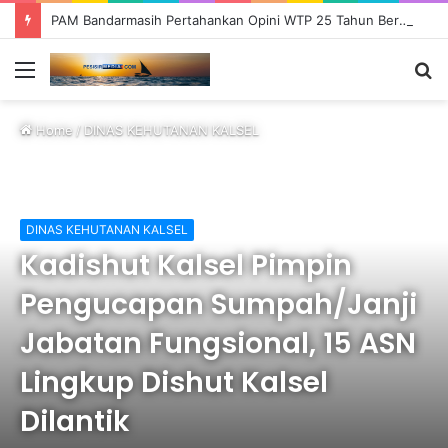
PAM Bandarmasih Pertahankan Opini WTP 25 Tahun Berturut-turut, Fokus Tingkatkan Pelayanan dan Transparansi
Menu
S
fo
Home
/
DINAS KEHUTANAN KALSEL
DINAS KEHUTANAN KALSEL
Kadishut Kalsel Pimpin
Pengucapan Sumpah/Janji
Jabatan Fungsional, 15 ASN
Lingkup Dishut Kalsel
Dilantik