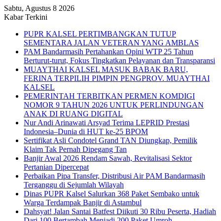
Sabtu, Agustus 8 2026
Kabar Terkini
PUPR KALSEL PERTIMBANGKAN TUTUP
SEMENTARA JALAN VETERAN YANG AMBLAS
PAM Bandarmasih Pertahankan Opini WTP 25 Tahun
Berturut-turut, Fokus Tingkatkan Pelayanan dan Transparansi
MUAYTHAI KALSEL MASUK BABAK BARU,
FERINA TERPILIH PIMPIN PENGPROV. MUAYTHAI
KALSEL
PEMERINTAH TERBITKAN PERMEN KOMDIGI
NOMOR 9 TAHUN 2026 UNTUK PERLINDUNGAN
ANAK DI RUANG DIGITAL
Nur Andi Arinawati Arsyad Terima LEPRID Prestasi
Indonesia–Dunia di HUT ke-25 BPOM
Sertifikat Asli Condotel Grand TAN Diungkap, Pemilik
Klaim Tak Pernah Dipegang Tan
Banjir Awal 2026 Rendam Sawah, Revitalisasi Sektor
Pertanian Dipercepat
Perbaikan Pipa Transfer, Distribusi Air PAM Bandarmasih
Terganggu di Sejumlah Wilayah
Dinas PUPR Kalsel Salurkan 368 Paket Sembako untuk
Warga Terdampak Banjir di Astambul
Dahsyat! Jalan Santai Batfest Diikuti 30 Ribu Peserta, Hadiah
Dari 100 Bertambah Menjadi 200 Paket Umroh