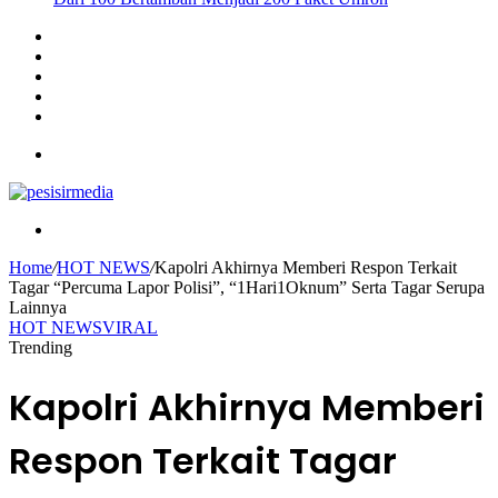
Sidebar
Instagram
YouTube
Twitter
Facebook
Menu
Search
for
Home
/
HOT NEWS
/
Kapolri Akhirnya Memberi Respon Terkait
Tagar “Percuma Lapor Polisi”, “1Hari1Oknum” Serta Tagar Serupa
Lainnya
HOT NEWS
VIRAL
Trending
Kapolri Akhirnya Memberi
Respon Terkait Tagar