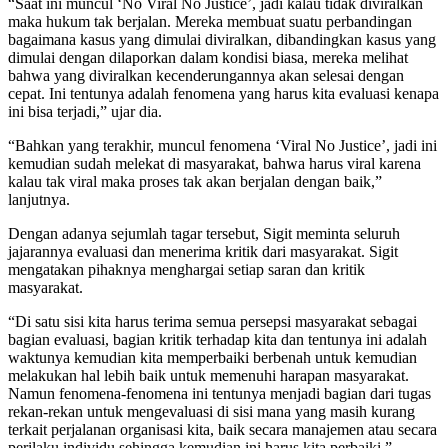
“Saat ini muncul ‘No Viral No Justice’, jadi kalau tidak diviralkan
maka hukum tak berjalan. Mereka membuat suatu perbandingan
bagaimana kasus yang dimulai diviralkan, dibandingkan kasus yang
dimulai dengan dilaporkan dalam kondisi biasa, mereka melihat
bahwa yang diviralkan kecenderungannya akan selesai dengan
cepat. Ini tentunya adalah fenomena yang harus kita evaluasi kenapa
ini bisa terjadi,” ujar dia.
“Bahkan yang terakhir, muncul fenomena ‘Viral No Justice’, jadi ini
kemudian sudah melekat di masyarakat, bahwa harus viral karena
kalau tak viral maka proses tak akan berjalan dengan baik,”
lanjutnya.
Dengan adanya sejumlah tagar tersebut, Sigit meminta seluruh
jajarannya evaluasi dan menerima kritik dari masyarakat. Sigit
mengatakan pihaknya menghargai setiap saran dan kritik
masyarakat.
“Di satu sisi kita harus terima semua persepsi masyarakat sebagai
bagian evaluasi, bagian kritik terhadap kita dan tentunya ini adalah
waktunya kemudian kita memperbaiki berbenah untuk kemudian
melakukan hal lebih baik untuk memenuhi harapan masyarakat.
Namun fenomena-fenomena ini tentunya menjadi bagian dari tugas
rekan-rekan untuk mengevaluasi di sisi mana yang masih kurang
terkait perjalanan organisasi kita, baik secara manajemen atau secara
perilaku individu sehingga kemudian ini harus kita perbaiki,”