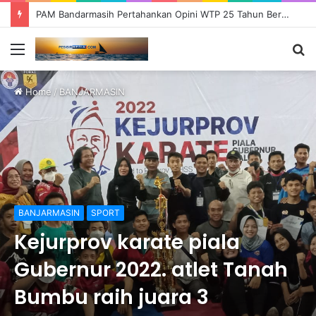
PAM Bandarmasih Pertahankan Opini WTP 25 Tahun Berturut-turut, Fokus Tingkatkan Pelayanan dan Transparansi
Menu
S
fo
Home
/
BANJARMASIN
BANJARMASIN
SPORT
Kejurprov karate piala
Gubernur 2022. atlet Tanah
Bumbu raih juara 3