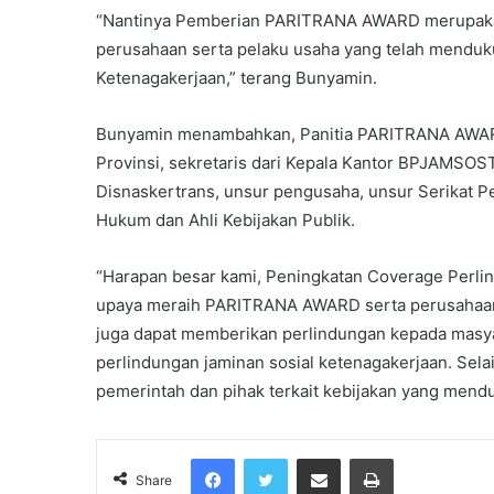
“Nantinya Pemberian PARITRANA AWARD merupakan
perusahaan serta pelaku usaha yang telah mendu
Ketenagakerjaan,” terang Bunyamin.
Bunyamin menambahkan, Panitia PARITRANA AWARD 
Provinsi, sekretaris dari Kepala Kantor BPJAMSOST
Disnaskertrans, unsur pengusaha, unsur Serikat Pek
Hukum dan Ahli Kebijakan Publik.
“Harapan besar kami, Peningkatan Coverage Perli
upaya meraih PARITRANA AWARD serta perusahaan 
juga dapat memberikan perlindungan kepada masya
perlindungan jaminan sosial ketenagakerjaan. Selai
pemerintah dan pihak terkait kebijakan yang mend
Facebook
Twitter
Share via Email
Print
Share