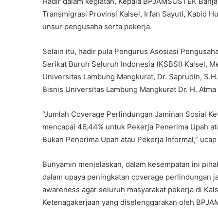
Hadir dalam kegiatan, Kepala BPJAMSOSTEK Banjar
Transmigrasi Provinsi Kalsel, Irfan Sayuti, Kabid H
unsur pengusaha serta pekerja.
Selain itu, hadir pula Pengurus Asosiasi Pengusaha
Serikat Buruh Seluruh Indonesia (KSBSI) Kalsel, Me
Universitas Lambung Mangkurat, Dr. Saprudin, S.H
Bisnis Universitas Lambung Mangkurat Dr. H. Atma H
“Jumlah Coverage Perlindungan Jaminan Sosial Ket
mencapai 46,44% untuk Pekerja Penerima Upah ata
Bukan Penerima Upah atau Pekerja Informal,” ucap
Bunyamin menjelaskan, dalam kesempatan ini pih
dalam upaya peningkatan coverage perlindungan ja
awareness agar seluruh masyarakat pekerja di Kals
Ketenagakerjaan yang diselenggarakan oleh BPJ