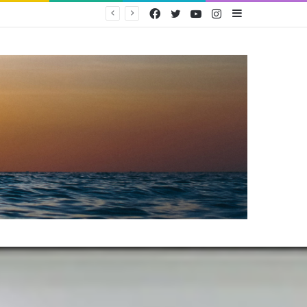
Facebook
Twitter
YouTube
Instagram
Sidebar
PEMERINTAH TERBITKAN PERMEN KOMDIGI NOMOR 9 TAHUN 2026 UNTUK PERLINDUNGAN ANAK DI RUANG DIGITAL