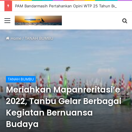
PAM Bandarmasih Pertahankan Opini WTP 25 Tahun Berturut-turut, Fokus Tingkatkan Pelayanan dan Transparansi
Menu
S
fo
Home
/
TANAH BUMBU
TANAH BUMBU
Meriahkan Mapanreritasi’e
2022, Tanbu Gelar Berbagai
Kegiatan Bernuansa
Budaya