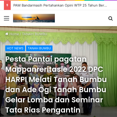
PAM Bandarmasih Pertahankan Opini WTP 25 Tahun Berturut-turut, Fokus Tingkatkan Pelayanan dan Transparansi
Menu
S
fo
Home
/
TANAH BUMBU
HOT NEWS
TANAH BUMBU
Pesta Pantai pagatan
Mappanreritasie 2022 DPC
HARPI Melati Tanah Bumbu
dan Ade Ogi Tanah Bumbu
Gelar Lomba dan Seminar
Tata Rias Pengantin