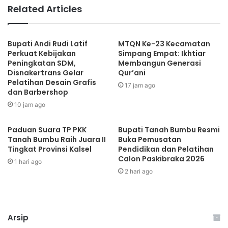
Related Articles
Bupati Andi Rudi Latif
MTQN Ke-23 Kecamatan
Perkuat Kebijakan
Simpang Empat: Ikhtiar
Peningkatan SDM,
Membangun Generasi
Disnakertrans Gelar
Qur’ani
Pelatihan Desain Grafis
17 jam ago
dan Barbershop
10 jam ago
Paduan Suara TP PKK
Bupati Tanah Bumbu Resmi
Tanah Bumbu Raih Juara II
Buka Pemusatan
Tingkat Provinsi Kalsel
Pendidikan dan Pelatihan
Calon Paskibraka 2026
1 hari ago
2 hari ago
Arsip