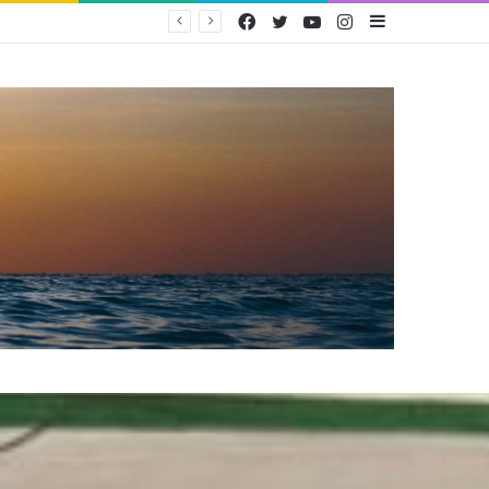
Facebook
Twitter
YouTube
Instagram
Sidebar
PAM Bandarmasih Pertahankan Opini WTP 25 Tahun Berturut-turut, Fokus Tingkatkan Pelayanan dan Transparansi