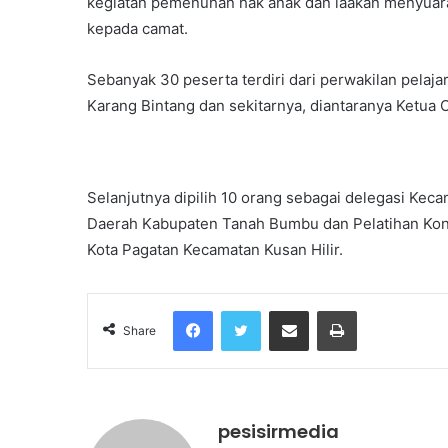
kegiatan pemenuhan hak anak dan iaakan menyuarak
kepada camat.
Sebanyak 30 peserta terdiri dari perwakilan pelaj
Karang Bintang dan sekitarnya, diantaranya Ketua 
Selanjutnya dipilih 10 orang sebagai delegasi Ke
Daerah Kabupaten Tanah Bumbu dan Pelatihan Kon
Kota Pagatan Kecamatan Kusan Hilir.
Facebook
Twitter
Share via Email
Print
Share
pesisirmedia