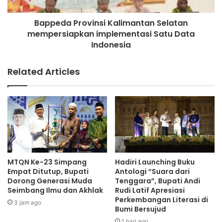
Bappeda Provinsi Kalimantan Selatan
mempersiapkan implementasi Satu Data
Indonesia
Related Articles
MTQN Ke-23 Simpang
Hadiri Launching Buku
Empat Ditutup, Bupati
Antologi “Suara dari
Dorong Generasi Muda
Tenggara”, Bupati Andi
Seimbang Ilmu dan Akhlak
Rudi Latif Apresiasi
Perkembangan Literasi di
3 jam ago
Bumi Bersujud
1 hari ago