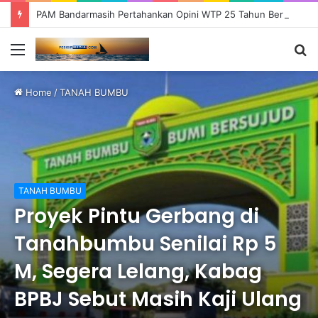
PAM Bandarmasih Pertahankan Opini WTP 25 Tahun Berturut-turut, Fokus Tingkatkan Pelayanan dan Transparansi
Menu
S
fo
Home
/
TANAH BUMBU
TANAH BUMBU
Proyek Pintu Gerbang di
Tanahbumbu Senilai Rp 5
M, Segera Lelang, Kabag
BPBJ Sebut Masih Kaji Ulang