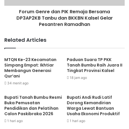
Forum Genre dan PIK Remaja Bersama
DP3AP2KB Tanbu dan BKKBN Kalsel Gelar
Pesantren Ramadhan
Related Articles
MTQN Ke-23 Kecamatan
Paduan Suara TP PKK
Simpang Empat: Ikhtiar
Tanah Bumbu Raih Juara II
Membangun Generasi
Tingkat Provinsi Kalsel
Qur’ani
18 jam ago
34 menit ago
Bupati Tanah Bumbu Resmi
Bupati Andi Rudi Latif
Buka Pemusatan
Dorong Kemandirian
Pendidikan dan Pelatihan
Warga Lewat Bantuan
Calon Paskibraka 2026
Usaha Ekonomi Produktif
1 hari ago
1 hari ago