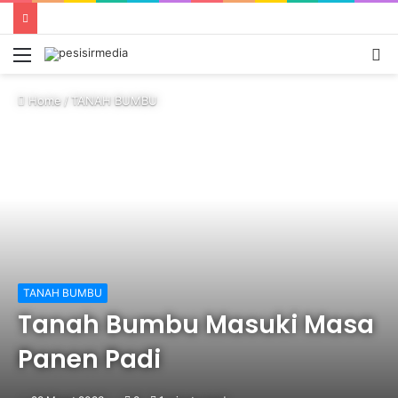
Menu
S
fo
Home
/
TANAH BUMBU
TANAH BUMBU
Tanah Bumbu Masuki Masa
Panen Padi