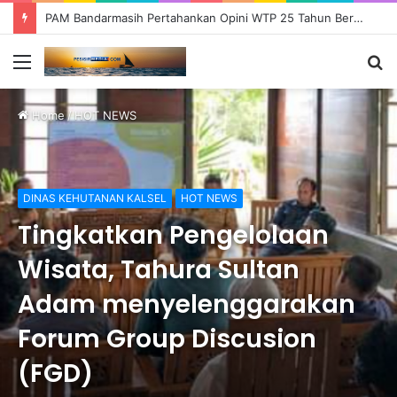
PAM Bandarmasih Pertahankan Opini WTP 25 Tahun Berturut-turut, Fokus Tingkatkan Pelayanan dan Transparansi
Menu
S
fo
Home
/
HOT NEWS
DINAS KEHUTANAN KALSEL
HOT NEWS
Tingkatkan Pengelolaan
Wisata, Tahura Sultan
Adam menyelenggarakan
Forum Group Discusion
(FGD)