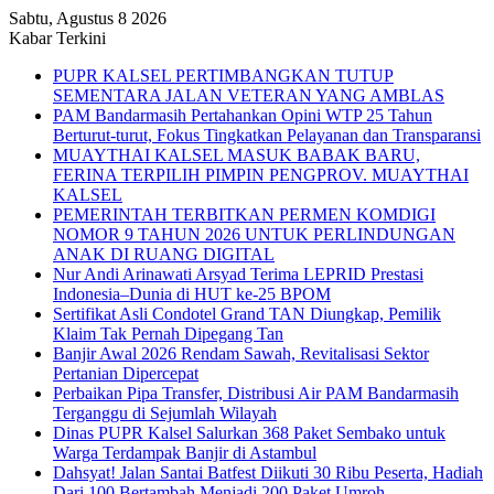
Sabtu, Agustus 8 2026
Kabar Terkini
PUPR KALSEL PERTIMBANGKAN TUTUP
SEMENTARA JALAN VETERAN YANG AMBLAS
PAM Bandarmasih Pertahankan Opini WTP 25 Tahun
Berturut-turut, Fokus Tingkatkan Pelayanan dan Transparansi
MUAYTHAI KALSEL MASUK BABAK BARU,
FERINA TERPILIH PIMPIN PENGPROV. MUAYTHAI
KALSEL
PEMERINTAH TERBITKAN PERMEN KOMDIGI
NOMOR 9 TAHUN 2026 UNTUK PERLINDUNGAN
ANAK DI RUANG DIGITAL
Nur Andi Arinawati Arsyad Terima LEPRID Prestasi
Indonesia–Dunia di HUT ke-25 BPOM
Sertifikat Asli Condotel Grand TAN Diungkap, Pemilik
Klaim Tak Pernah Dipegang Tan
Banjir Awal 2026 Rendam Sawah, Revitalisasi Sektor
Pertanian Dipercepat
Perbaikan Pipa Transfer, Distribusi Air PAM Bandarmasih
Terganggu di Sejumlah Wilayah
Dinas PUPR Kalsel Salurkan 368 Paket Sembako untuk
Warga Terdampak Banjir di Astambul
Dahsyat! Jalan Santai Batfest Diikuti 30 Ribu Peserta, Hadiah
Dari 100 Bertambah Menjadi 200 Paket Umroh