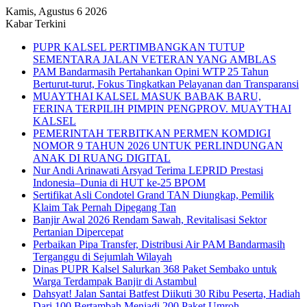
Kamis, Agustus 6 2026
Kabar Terkini
PUPR KALSEL PERTIMBANGKAN TUTUP
SEMENTARA JALAN VETERAN YANG AMBLAS
PAM Bandarmasih Pertahankan Opini WTP 25 Tahun
Berturut-turut, Fokus Tingkatkan Pelayanan dan Transparansi
MUAYTHAI KALSEL MASUK BABAK BARU,
FERINA TERPILIH PIMPIN PENGPROV. MUAYTHAI
KALSEL
PEMERINTAH TERBITKAN PERMEN KOMDIGI
NOMOR 9 TAHUN 2026 UNTUK PERLINDUNGAN
ANAK DI RUANG DIGITAL
Nur Andi Arinawati Arsyad Terima LEPRID Prestasi
Indonesia–Dunia di HUT ke-25 BPOM
Sertifikat Asli Condotel Grand TAN Diungkap, Pemilik
Klaim Tak Pernah Dipegang Tan
Banjir Awal 2026 Rendam Sawah, Revitalisasi Sektor
Pertanian Dipercepat
Perbaikan Pipa Transfer, Distribusi Air PAM Bandarmasih
Terganggu di Sejumlah Wilayah
Dinas PUPR Kalsel Salurkan 368 Paket Sembako untuk
Warga Terdampak Banjir di Astambul
Dahsyat! Jalan Santai Batfest Diikuti 30 Ribu Peserta, Hadiah
Dari 100 Bertambah Menjadi 200 Paket Umroh