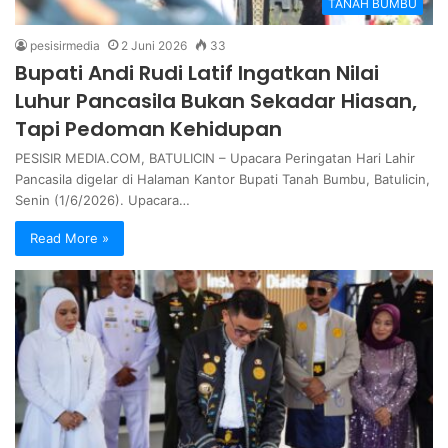
TANAH BUMBU
pesisirmedia
2 Juni 2026
33
Bupati Andi Rudi Latif Ingatkan Nilai
Luhur Pancasila Bukan Sekadar Hiasan,
Tapi Pedoman Kehidupan
PESISIR MEDIA.COM, BATULICIN – Upacara Peringatan Hari Lahir
Pancasila digelar di Halaman Kantor Bupati Tanah Bumbu, Batulicin,
Senin (1/6/2026). Upacara…
Read More »