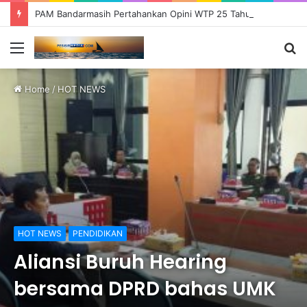
PAM Bandarmasih Pertahankan Opini WTP 25 Tahun Berturut-turut, Fokus Tingkatkan Pelayanan dan Transparansi
Menu
S
fo
Home
/
HOT NEWS
HOT NEWS
PENDIDIKAN
Aliansi Buruh Hearing
bersama DPRD bahas UMK