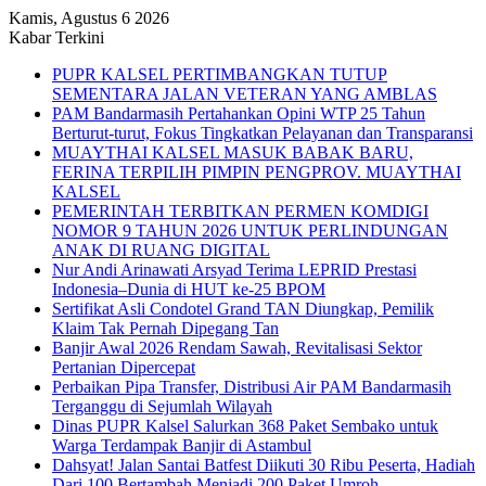
Kamis, Agustus 6 2026
Kabar Terkini
PUPR KALSEL PERTIMBANGKAN TUTUP
SEMENTARA JALAN VETERAN YANG AMBLAS
PAM Bandarmasih Pertahankan Opini WTP 25 Tahun
Berturut-turut, Fokus Tingkatkan Pelayanan dan Transparansi
MUAYTHAI KALSEL MASUK BABAK BARU,
FERINA TERPILIH PIMPIN PENGPROV. MUAYTHAI
KALSEL
PEMERINTAH TERBITKAN PERMEN KOMDIGI
NOMOR 9 TAHUN 2026 UNTUK PERLINDUNGAN
ANAK DI RUANG DIGITAL
Nur Andi Arinawati Arsyad Terima LEPRID Prestasi
Indonesia–Dunia di HUT ke-25 BPOM
Sertifikat Asli Condotel Grand TAN Diungkap, Pemilik
Klaim Tak Pernah Dipegang Tan
Banjir Awal 2026 Rendam Sawah, Revitalisasi Sektor
Pertanian Dipercepat
Perbaikan Pipa Transfer, Distribusi Air PAM Bandarmasih
Terganggu di Sejumlah Wilayah
Dinas PUPR Kalsel Salurkan 368 Paket Sembako untuk
Warga Terdampak Banjir di Astambul
Dahsyat! Jalan Santai Batfest Diikuti 30 Ribu Peserta, Hadiah
Dari 100 Bertambah Menjadi 200 Paket Umroh