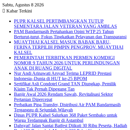
Sabtu, Agustus 8 2026
Kabar Terkini
PUPR KALSEL PERTIMBANGKAN TUTUP
SEMENTARA JALAN VETERAN YANG AMBLAS
PAM Bandarmasih Pertahankan Opini WTP 25 Tahun
Berturut-turut, Fokus Tingkatkan Pelayanan dan Transparansi
MUAYTHAI KALSEL MASUK BABAK BARU,
FERINA TERPILIH PIMPIN PENGPROV. MUAYTHAI
KALSEL
PEMERINTAH TERBITKAN PERMEN KOMDIGI
NOMOR 9 TAHUN 2026 UNTUK PERLINDUNGAN
ANAK DI RUANG DIGITAL
Nur Andi Arinawati Arsyad Terima LEPRID Prestasi
Indonesia–Dunia di HUT ke-25 BPOM
Sertifikat Asli Condotel Grand TAN Diungkap, Pemilik
Klaim Tak Pernah Dipegang Tan
Banjir Awal 2026 Rendam Sawah, Revitalisasi Sektor
Pertanian Dipercepat
Perbaikan Pipa Transfer, Distribusi Air PAM Bandarmasih
Terganggu di Sejumlah Wilayah
Dinas PUPR Kalsel Salurkan 368 Paket Sembako untuk
Warga Terdampak Banjir di Astambul
Dahsyat! Jalan Santai Batfest Diikuti 30 Ribu Peserta, Hadiah