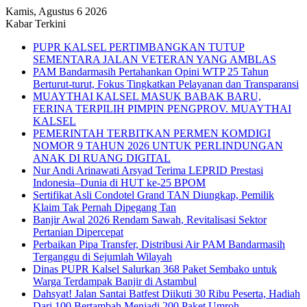
Kamis, Agustus 6 2026
Kabar Terkini
PUPR KALSEL PERTIMBANGKAN TUTUP
SEMENTARA JALAN VETERAN YANG AMBLAS
PAM Bandarmasih Pertahankan Opini WTP 25 Tahun
Berturut-turut, Fokus Tingkatkan Pelayanan dan Transparansi
MUAYTHAI KALSEL MASUK BABAK BARU,
FERINA TERPILIH PIMPIN PENGPROV. MUAYTHAI
KALSEL
PEMERINTAH TERBITKAN PERMEN KOMDIGI
NOMOR 9 TAHUN 2026 UNTUK PERLINDUNGAN
ANAK DI RUANG DIGITAL
Nur Andi Arinawati Arsyad Terima LEPRID Prestasi
Indonesia–Dunia di HUT ke-25 BPOM
Sertifikat Asli Condotel Grand TAN Diungkap, Pemilik
Klaim Tak Pernah Dipegang Tan
Banjir Awal 2026 Rendam Sawah, Revitalisasi Sektor
Pertanian Dipercepat
Perbaikan Pipa Transfer, Distribusi Air PAM Bandarmasih
Terganggu di Sejumlah Wilayah
Dinas PUPR Kalsel Salurkan 368 Paket Sembako untuk
Warga Terdampak Banjir di Astambul
Dahsyat! Jalan Santai Batfest Diikuti 30 Ribu Peserta, Hadiah
Dari 100 Bertambah Menjadi 200 Paket Umroh