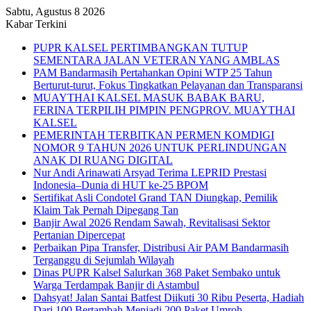
Sabtu, Agustus 8 2026
Kabar Terkini
PUPR KALSEL PERTIMBANGKAN TUTUP
SEMENTARA JALAN VETERAN YANG AMBLAS
PAM Bandarmasih Pertahankan Opini WTP 25 Tahun
Berturut-turut, Fokus Tingkatkan Pelayanan dan Transparansi
MUAYTHAI KALSEL MASUK BABAK BARU,
FERINA TERPILIH PIMPIN PENGPROV. MUAYTHAI
KALSEL
PEMERINTAH TERBITKAN PERMEN KOMDIGI
NOMOR 9 TAHUN 2026 UNTUK PERLINDUNGAN
ANAK DI RUANG DIGITAL
Nur Andi Arinawati Arsyad Terima LEPRID Prestasi
Indonesia–Dunia di HUT ke-25 BPOM
Sertifikat Asli Condotel Grand TAN Diungkap, Pemilik
Klaim Tak Pernah Dipegang Tan
Banjir Awal 2026 Rendam Sawah, Revitalisasi Sektor
Pertanian Dipercepat
Perbaikan Pipa Transfer, Distribusi Air PAM Bandarmasih
Terganggu di Sejumlah Wilayah
Dinas PUPR Kalsel Salurkan 368 Paket Sembako untuk
Warga Terdampak Banjir di Astambul
Dahsyat! Jalan Santai Batfest Diikuti 30 Ribu Peserta, Hadiah
Dari 100 Bertambah Menjadi 200 Paket Umroh