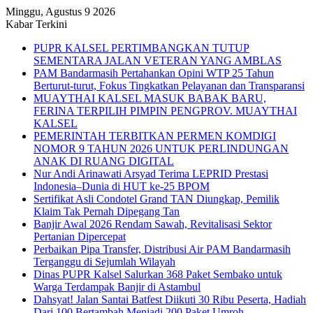
Minggu, Agustus 9 2026
Kabar Terkini
PUPR KALSEL PERTIMBANGKAN TUTUP
SEMENTARA JALAN VETERAN YANG AMBLAS
PAM Bandarmasih Pertahankan Opini WTP 25 Tahun
Berturut-turut, Fokus Tingkatkan Pelayanan dan Transparansi
MUAYTHAI KALSEL MASUK BABAK BARU,
FERINA TERPILIH PIMPIN PENGPROV. MUAYTHAI
KALSEL
PEMERINTAH TERBITKAN PERMEN KOMDIGI
NOMOR 9 TAHUN 2026 UNTUK PERLINDUNGAN
ANAK DI RUANG DIGITAL
Nur Andi Arinawati Arsyad Terima LEPRID Prestasi
Indonesia–Dunia di HUT ke-25 BPOM
Sertifikat Asli Condotel Grand TAN Diungkap, Pemilik
Klaim Tak Pernah Dipegang Tan
Banjir Awal 2026 Rendam Sawah, Revitalisasi Sektor
Pertanian Dipercepat
Perbaikan Pipa Transfer, Distribusi Air PAM Bandarmasih
Terganggu di Sejumlah Wilayah
Dinas PUPR Kalsel Salurkan 368 Paket Sembako untuk
Warga Terdampak Banjir di Astambul
Dahsyat! Jalan Santai Batfest Diikuti 30 Ribu Peserta, Hadiah
Dari 100 Bertambah Menjadi 200 Paket Umroh