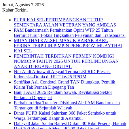
Jumat, Agustus 7 2026
Kabar Terkini
PUPR KALSEL PERTIMBANGKAN TUTUP
SEMENTARA JALAN VETERAN YANG AMBLAS
PAM Bandarmasih Pertahankan Opini WTP 25 Tahun
Berturut-turut, Fokus Tingkatkan Pelayanan dan Transparansi
MUAYTHAI KALSEL MASUK BABAK BARU,
FERINA TERPILIH PIMPIN PENGPROV. MUAYTHAI
KALSEL
PEMERINTAH TERBITKAN PERMEN KOMDIGI
NOMOR 9 TAHUN 2026 UNTUK PERLINDUNGAN
ANAK DI RUANG DIGITAL
Nur Andi Arinawati Arsyad Terima LEPRID Prestasi
Indonesia–Dunia di HUT ke-25 BPOM
Sertifikat Asli Condotel Grand TAN Diungkap, Pemilik
Klaim Tak Pernah Dipegang Tan
Banjir Awal 2026 Rendam Sawah, Revitalisasi Sektor
Pertanian Dipercepat
Perbaikan Pipa Transfer, Distribusi Air PAM Bandarmasih
Terganggu di Sejumlah Wilayah
Dinas PUPR Kalsel Salurkan 368 Paket Sembako untuk
Warga Terdampak Banjir di Astambul
Dahsyat! Jalan Santai Batfest Diikuti 30 Ribu Peserta, Hadiah
Dari 100 Bertambah Menjadi 200 Paket Umroh