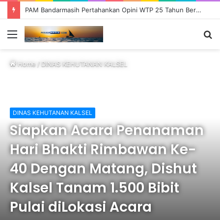
PAM Bandarmasih Pertahankan Opini WTP 25 Tahun Berturut-turut, Fokus Tingkatkan Pelayanan dan Transparansi
Menu
S
fo
Home
/
DINAS KEHUTANAN KALSEL
DINAS KEHUTANAN KALSEL
Siapkan Acara Penanaman
Hari Bhakti Rimbawan Ke-
40 Dengan Matang, Dishut
Kalsel Tanam 1.500 Bibit
Pulai diLokasi Acara