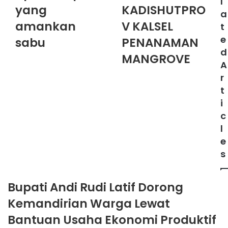
l
yang
KADISHUTPRO
a
amankan
V KALSEL
t
e
sabu
PENANAMAN
d
MANGROVE
A
r
t
i
c
l
e
s
Bupati Andi Rudi Latif Dorong
Kemandirian Warga Lewat
Bantuan Usaha Ekonomi Produktif