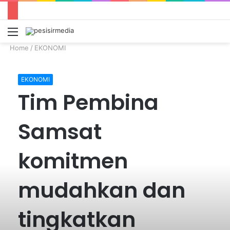
Menu
S
fo
Home
/
EKONOMI
EKONOMI
Tim Pembina
Samsat
komitmen
mudahkan dan
tingkatkan