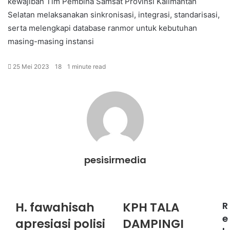
kewajiban Tim Pembina Samsat Provinsi Kalimantan
Selatan melaksanakan sinkronisasi, integrasi, standarisasi,
serta melengkapi database ranmor untuk kebutuhan
masing-masing instansi
25 Mei 2023
18
1 minute read
pesisirmedia
Website
H. fawahisah
KPH TALA
R
e
apresiasi polisi
DAMPINGI