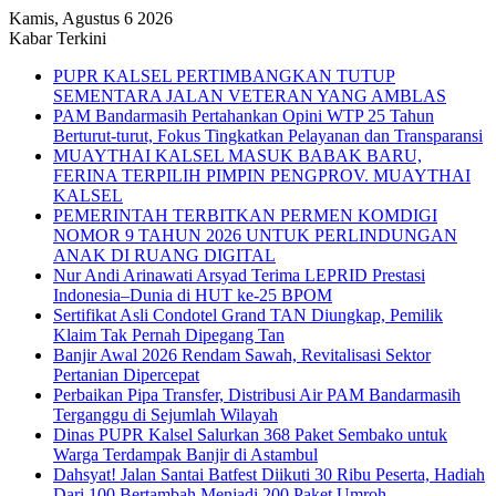
Kamis, Agustus 6 2026
Kabar Terkini
PUPR KALSEL PERTIMBANGKAN TUTUP
SEMENTARA JALAN VETERAN YANG AMBLAS
PAM Bandarmasih Pertahankan Opini WTP 25 Tahun
Berturut-turut, Fokus Tingkatkan Pelayanan dan Transparansi
MUAYTHAI KALSEL MASUK BABAK BARU,
FERINA TERPILIH PIMPIN PENGPROV. MUAYTHAI
KALSEL
PEMERINTAH TERBITKAN PERMEN KOMDIGI
NOMOR 9 TAHUN 2026 UNTUK PERLINDUNGAN
ANAK DI RUANG DIGITAL
Nur Andi Arinawati Arsyad Terima LEPRID Prestasi
Indonesia–Dunia di HUT ke-25 BPOM
Sertifikat Asli Condotel Grand TAN Diungkap, Pemilik
Klaim Tak Pernah Dipegang Tan
Banjir Awal 2026 Rendam Sawah, Revitalisasi Sektor
Pertanian Dipercepat
Perbaikan Pipa Transfer, Distribusi Air PAM Bandarmasih
Terganggu di Sejumlah Wilayah
Dinas PUPR Kalsel Salurkan 368 Paket Sembako untuk
Warga Terdampak Banjir di Astambul
Dahsyat! Jalan Santai Batfest Diikuti 30 Ribu Peserta, Hadiah
Dari 100 Bertambah Menjadi 200 Paket Umroh