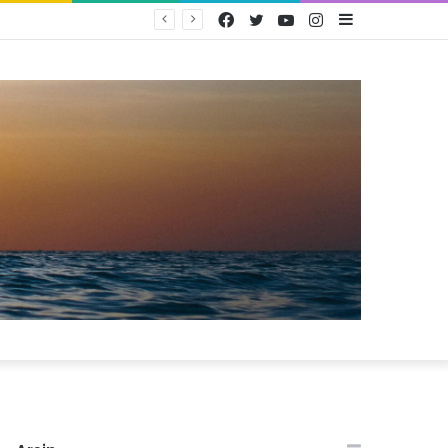
Facebook
Twitter
YouTube
Instagram
Sidebar
PAM Bandarmasih Pertahankan Opini WTP 25 Tahun Berturut-turut, Fokus Tingkatkan Pelayanan dan Transparansi