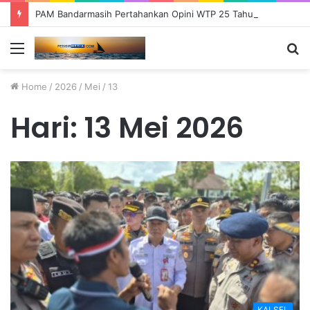
PAM Bandarmasih Pertahankan Opini WTP 25 Tahun Berturut-turut, Fokus Tingkatkan Pelayanan dan Transparansi
Menu
S
fo
Home
/
2026
/
Mei
/
13
Hari:
13 Mei 2026
KALSEL