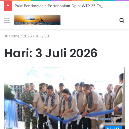
PAM Bandarmasih Pertahankan Opini WTP 25 Tahun Berturut-turut, Fokus Tingkatkan Pelayanan dan Transparansi
Menu
S
fo
Home
/
2026
/
Juli
/
03
Hari:
3 Juli 2026
KALSEL