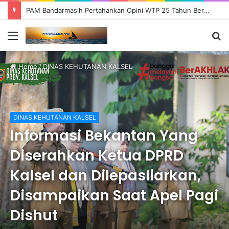
PAM Bandarmasih Pertahankan Opini WTP 25 Tahun Berturut-turut, Fokus Tingkatkan Pelayanan dan Transparansi
Menu
S
fo
Home
/
DINAS KEHUTANAN KALSEL
DINAS KEHUTANAN KALSEL
Informasi Bekantan Yang
Diserahkan Ketua DPRD
Kalsel dan Dilepasliarkan,
Disampaikan Saat Apel Pagi
Dishut