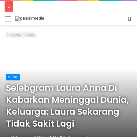
Menu
S
fo
Home
/
VIRAL
VIRAL
Selebgram Laura Anna Di
Kabarkan Meninggal Dunia,
Keluarga: Laura Sekarang
Tidak Sakit Lagi