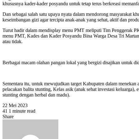
khususnya kader-kader posyandu untuk tetap terus berkreasi memanfa
Dan sebagai salah satu upaya nyata dalam mendorong masyarakat k
keseimbangan gizi agar tercipta anak-anak yang sehat, aktif dan pr
Turut hadir dalam mendisplay menu PMT meliputi Tim Penggerak P
menu PMT, Kades dan Kader Posyandu Bina Warga Desa Tri Martani sert
atau tidak.
Berbagai macam olahan pangan lokal yang bergizi disajikan untuk di
Sementara itu, untuk mewujudkan target Kabupaten dalam menekan ang
pelacakan balita stunting, Kelas asik (anak sehat investasi keluarga),
stunting dengan herbal dan madu).
22 Mei 2023
41
1 minute read
Facebook
Twitter
WhatsApp
Share
Facebook
Twitter
Share
Print
via
Email