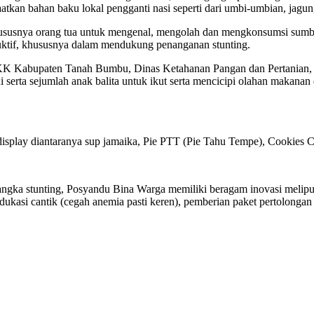
atkan bahan baku lokal pengganti nasi seperti dari umbi-umbian, jagun
hususnya orang tua untuk mengenal, mengolah dan mengkonsumsi sumb
oduktif, khususnya dalam mendukung penanganan stunting.
KK Kabupaten Tanah Bumbu, Dinas Ketahanan Pangan dan Pertanian,
a sejumlah anak balita untuk ikut serta mencicipi olahan makanan dar
display diantaranya sup jamaika, Pie PTT (Pie Tahu Tempe), Cookies 
ka stunting, Posyandu Bina Warga memiliki beragam inovasi meliputi i
 edukasi cantik (cegah anemia pasti keren), pemberian paket pertolongan 