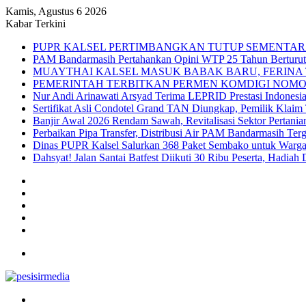
Kamis, Agustus 6 2026
Kabar Terkini
PUPR KALSEL PERTIMBANGKAN TUTUP SEMENTAR
PAM Bandarmasih Pertahankan Opini WTP 25 Tahun Berturut-t
MUAYTHAI KALSEL MASUK BABAK BARU, FERINA 
PEMERINTAH TERBITKAN PERMEN KOMDIGI NOMOR
Nur Andi Arinawati Arsyad Terima LEPRID Prestasi Indone
Sertifikat Asli Condotel Grand TAN Diungkap, Pemilik Klaim
Banjir Awal 2026 Rendam Sawah, Revitalisasi Sektor Pertania
Perbaikan Pipa Transfer, Distribusi Air PAM Bandarmasih Ter
Dinas PUPR Kalsel Salurkan 368 Paket Sembako untuk Warga
Dahsyat! Jalan Santai Batfest Diikuti 30 Ribu Peserta, Hadi
Sidebar
Instagram
YouTube
Twitter
Facebook
Menu
Search