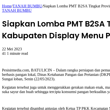
for
Home
/
TANAH BUMBU
/
Siapkan Lomba PMT B2SA Tingkat Provi
TANAH BUMBU
Siapkan Lomba PMT B2SA Ti
Kabupaten Display Menu P
22 Mei 2023
41
1 minute read
Facebook
Twitter
WhatsApp
Pesisirmedia.com, BATULICIN – Dalam rangka persiapan dan pema
berbasis pangan lokal, Dinas Ketahanan Pangan dan Pertanian (D
Sungai loban, Senin (22/05/2023).
Kegiatan tersebut juga untuk menggerakkan gerakan makan enak, ma
suka sayur dan buah sehingga tercipta konsumsi pangan berkualitas y
Kegiatan tersebut disambut antusias oleh Ketua TP PKK Kecamatan