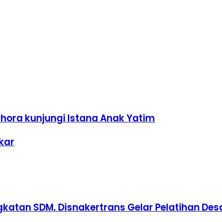
dhora kunjungi Istana Anak Yatim
kar
ngkatan SDM, Disnakertrans Gelar Pelatihan De