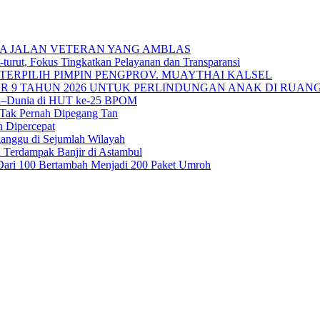
A JALAN VETERAN YANG AMBLAS
urut, Fokus Tingkatkan Pelayanan dan Transparansi
TERPILIH PIMPIN PENGPROV. MUAYTHAI KALSEL
 9 TAHUN 2026 UNTUK PERLINDUNGAN ANAK DI RUANG
sia–Dunia di HUT ke-25 BPOM
 Tak Pernah Dipegang Tan
n Dipercepat
ganggu di Sejumlah Wilayah
 Terdampak Banjir di Astambul
ah Dari 100 Bertambah Menjadi 200 Paket Umroh