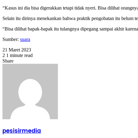
“Kasus ini dia bisa digerakkan tetapi tidak nyeri. Bisa dilihat orangny
Selain itu dirinya menekankan bahwa praktik pengobatan itu belum te
“Bisa dilihat bapak-bapak itu tulangnya dipegang sampai akhir karen
Sumber:
suara
21 Maret 2023
2
1 minute read
Facebook
Twitter
WhatsApp
Share
Facebook
Twitter
Share
Print
via
Email
pesisirmedia