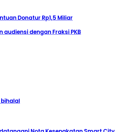
tuan Donatur Rp1,5 Miliar
 audiensi dengan Fraksi PKB
 bihalal
datangani Nota Kesepakatan Smart City