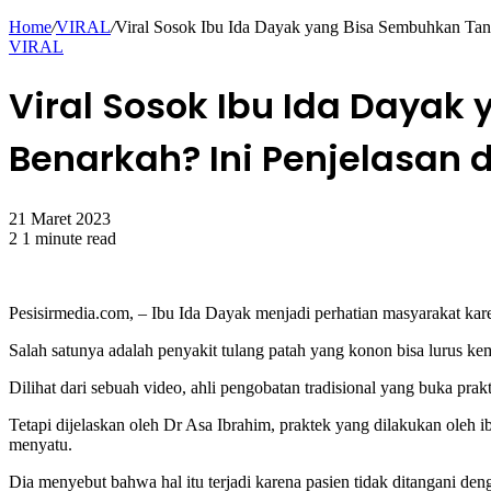
for
Home
/
VIRAL
/
Viral Sosok Ibu Ida Dayak yang Bisa Sembuhkan Tang
VIRAL
Viral Sosok Ibu Ida Dayak
Benarkah? Ini Penjelasan d
21 Maret 2023
2
1 minute read
Facebook
Twitter
WhatsApp
Pesisirmedia.com, – Ibu Ida Dayak menjadi perhatian masyarakat 
Salah satunya adalah penyakit tulang patah yang konon bisa lurus kem
Dilihat dari sebuah video, ahli pengobatan tradisional yang buka p
Tetapi dijelaskan oleh Dr Asa Ibrahim, praktek yang dilakukan oleh i
menyatu.
Dia menyebut bahwa hal itu terjadi karena pasien tidak ditangani den