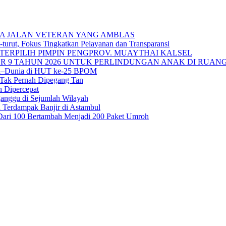
A JALAN VETERAN YANG AMBLAS
urut, Fokus Tingkatkan Pelayanan dan Transparansi
TERPILIH PIMPIN PENGPROV. MUAYTHAI KALSEL
 9 TAHUN 2026 UNTUK PERLINDUNGAN ANAK DI RUANG
sia–Dunia di HUT ke-25 BPOM
 Tak Pernah Dipegang Tan
n Dipercepat
ganggu di Sejumlah Wilayah
 Terdampak Banjir di Astambul
ah Dari 100 Bertambah Menjadi 200 Paket Umroh