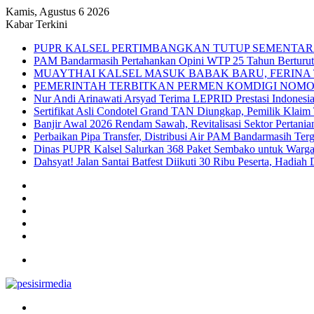
Kamis, Agustus 6 2026
Kabar Terkini
PUPR KALSEL PERTIMBANGKAN TUTUP SEMENTAR
PAM Bandarmasih Pertahankan Opini WTP 25 Tahun Berturut-t
MUAYTHAI KALSEL MASUK BABAK BARU, FERINA 
PEMERINTAH TERBITKAN PERMEN KOMDIGI NOMOR
Nur Andi Arinawati Arsyad Terima LEPRID Prestasi Indone
Sertifikat Asli Condotel Grand TAN Diungkap, Pemilik Klaim
Banjir Awal 2026 Rendam Sawah, Revitalisasi Sektor Pertania
Perbaikan Pipa Transfer, Distribusi Air PAM Bandarmasih Ter
Dinas PUPR Kalsel Salurkan 368 Paket Sembako untuk Warga
Dahsyat! Jalan Santai Batfest Diikuti 30 Ribu Peserta, Hadi
Sidebar
Instagram
YouTube
Twitter
Facebook
Menu
Search