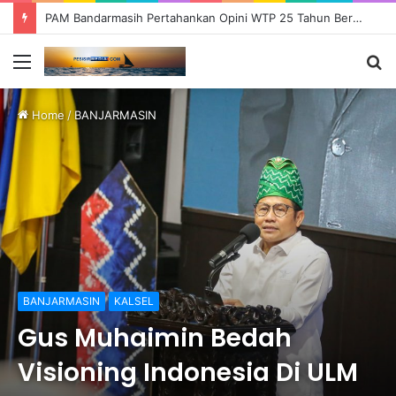
PAM Bandarmasih Pertahankan Opini WTP 25 Tahun Berturut-turut, Fokus Tingkatkan Pelayanan dan Transparansi
Menu
S
fo
Home
/
BANJARMASIN
BANJARMASIN
KALSEL
Gus Muhaimin Bedah
Visioning Indonesia Di ULM